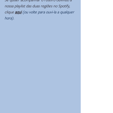
nossa playlist das duas regiões no Spotify, 
clique 
aqui
(ou volte para ouvi-la a qualquer 
hora).