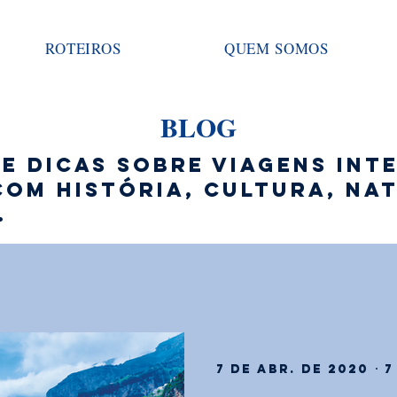
ROTEIROS
QUEM SOMOS
BLOG
e dicas sobre viagens int
om história, cultura, nat
.
7 de abr. de 2020
7