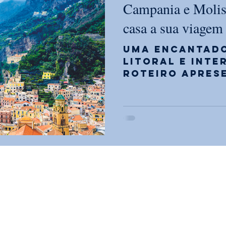
Campania e Moli
casa a sua viagem 
Uma encantado
litoral e inte
roteiro apres
terraços sobr
fartas de massa