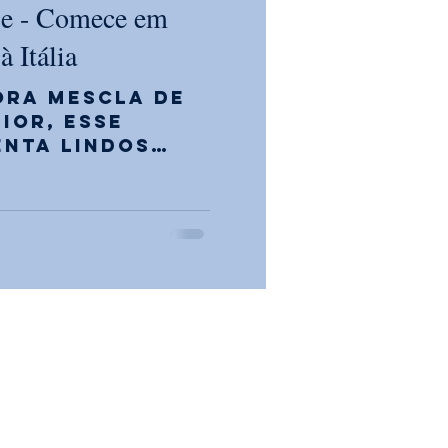
se - Comece em
à Itália
ra mescla de
rior, esse
enta lindos
e o mar, mesas
s, pizzas e...