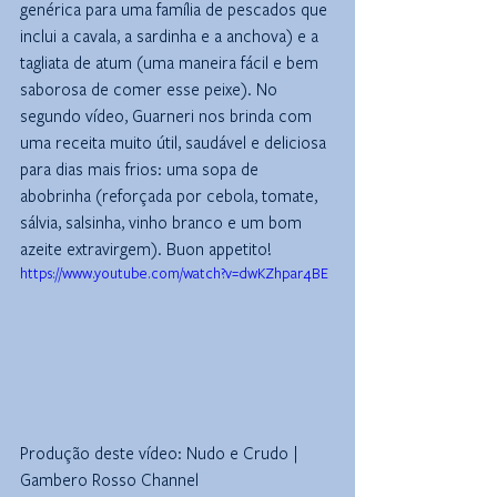
genérica para uma família de pescados que 
inclui a cavala, a sardinha e a anchova) e a 
tagliata de atum (uma maneira fácil e bem 
saborosa de comer esse peixe). No 
segundo vídeo, Guarneri nos brinda com 
uma receita muito útil, saudável e deliciosa 
para dias mais frios: uma sopa de 
abobrinha (reforçada por cebola, tomate, 
sálvia, salsinha, vinho branco e um bom 
azeite extravirgem). Buon appetito!
https://www.youtube.com/watch?v=dwKZhpar4BE
Produção deste vídeo: Nudo e Crudo | 
Gambero Rosso Channel