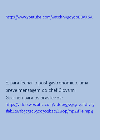
https://www.youtube.com/watch?v=goy9oBB5X6A
E, para fechar o post gastronômico, uma 
breve mensagem do chef Giovanni 
Guarneri para os brasileiros:
https://video.wixstatic.com/video/572349_4afd17c3
1fab4287b5c32c6309302b20/480p/mp4/file.mp4