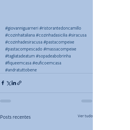
#giovanniguarneri
#ristorantedoncamillo
#cozinhaitaliana
#cozinhadasicilia
#siracusa
#cozinhadesiracusa
#pastacompeixe
#pastacompescado
#massacompeixe
#tagliatadeatum
#sopadeabobrinha
#fiqueemcasa
#euficoemcasa
#andratuttobene
Ver tudo
Posts recentes