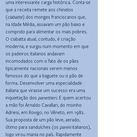
uma interessante carga histórica. Conta-se 
que a receita remete aos chinelos 
(
ciabatte
) dos monges franciscanos que, 
na Idade Média, assavam um pão baixo e 
comprido para alimentar os mais pobres. 
O ciabatta atual, contudo, é criação 
moderna, e surgiu num momento em que 
os padeiros italianos andavam 
incomodados com o fato de os pães 
tipicamente nacionais serem menos 
famosos do que a baguete ou o pão de 
forma. Desenvolver uma especialidade 
italiana que virasse um sucesso era uma 
inquietação dos 
panettieri
. E quem acertou 
a mão foi Arnaldo Cavallari, do moinho 
Adriesi, em Rovigo, no Vêneto, em 1982. 
Sua proposta de um pão leve, aerado, 
ótimo para sanduíches (os 
panini
 italianos), 
logo virou mania no país. Rapidamente 