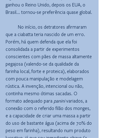
ganhou o Reino Unido, depois os EUA, o 
Brasil... tornou-se preferência quase global.
No início, os detratores afirmaram 
que a ciabatta teria nascido de um erro. 
Porém, há quem defenda que ela foi 
consolidada a partir de experimentos 
conscientes com pães de massa altamente 
pegajosa (valendo-se da qualidade da 
farinha local, forte e proteica), elaborados 
com pouca manipulação e modelagem 
rústica. A invenção, intencional ou não, 
continha mesmo ótimas sacadas. O 
formato adequado para 
panini
 variados, a 
conexão com o referido filão dos monges, 
e a capacidade de criar uma massa a partir 
do uso de bastante água (acima de 70% do 
peso em farinha), resultando num produto 
lucrativo, já que seu ingrediente-chave (a 