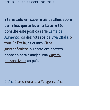
carasau e tantas centenas mais.
Interessado em saber mais detalhes sobre 
caminhos que te levam à Itália? Então 
consulte este post da série 
Lente de 
Aumento
, os dez roteiros de 
Viva L'Italia
, 
o 
tour 
Bell'Italia
, 
os quatro 
Giros 
gastronômicos
 ou entre em contato 
conosco para planejar uma 
viagem 
personalizada
 ao país.
#itália
#turismonaitália
#viagemaitália
#lentedeaumentoitalia
#roteirospolvani
#setepaisessetepaes
#pãoitaliano
#pãesitalianos
#ciabatta
#ciabattaitaliana
#luizamericocamargo