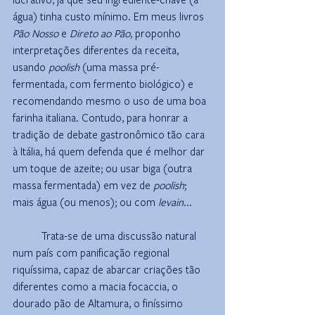
água) tinha custo mínimo. Em meus livros 
Pão Nosso
 e 
Direto ao Pão
, proponho 
interpretações diferentes da receita, 
usando 
poolish
 (uma massa pré-
fermentada, com fermento biológico) e 
recomendando mesmo o uso de uma boa 
farinha italiana. Contudo, para honrar a 
tradição de debate gastronômico tão cara 
à Itália, há quem defenda que é melhor dar 
um toque de azeite; ou usar biga (outra 
massa fermentada) em vez de 
poolish
; 
mais água (ou menos); ou com 
levain
...
	Trata-se de 
uma discussão natural 
num país com panificação regional 
riquíssima, capaz de abarcar criações tão 
diferentes como a macia focaccia, o 
dourado pão de Altamura, o finíssimo 