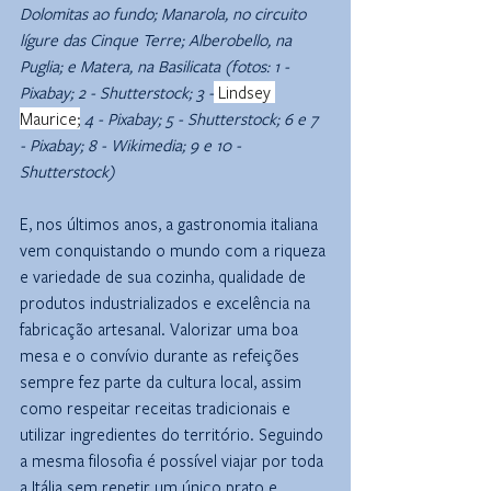
Dolomitas ao fundo; Manarola, no circuito 
lígure das Cinque Terre; Alberobello, na 
Puglia; e Matera, na Basilicata (fotos: 1 - 
Pixabay; 2 - Shutterstock; 3 -
Lindsey 
Maurice;
 4 - Pixabay; 5 - Shutterstock; 6 e 7 
- Pixabay; 8 - Wikimedia; 9 e 10 - 
Shutterstock)
E, nos últimos anos, a gastronomia italiana 
vem conquistando o mundo com a riqueza 
e variedade de sua cozinha, qualidade de 
produtos industrializados e excelência na 
fabricação artesanal. Valorizar uma boa 
mesa e o convívio durante as refeições 
sempre fez parte da cultura local, assim 
como respeitar receitas tradicionais e 
utilizar ingredientes do território. Seguindo 
a mesma filosofia é possível viajar por toda 
a Itália sem repetir um único prato e 