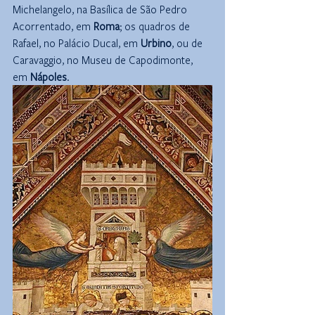
Michelangelo, na Basílica de São Pedro 
Acorrentado, em 
Roma
; os quadros de 
Rafael, no Palácio Ducal, em 
Urbino
, ou de 
Caravaggio, no Museu de Capodimonte, 
em 
Nápoles
.