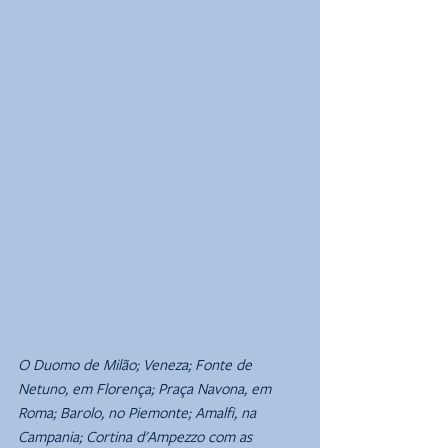
O Duomo de Milão; Veneza; Fonte de 
Netuno, em Florença; Praça Navona, em 
Roma; Barolo, no Piemonte; Amalfi, na 
Campania; Cortina d'Ampezzo com as 