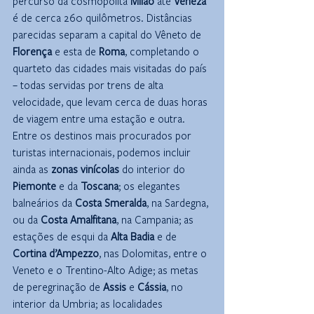
percurso da cosmopolita 
Milão
 até 
Veneza
é de cerca 260 quilômetros. Distâncias 
parecidas separam a capital do Vêneto de 
Florença
 e esta de 
Roma
, completando o 
quarteto das cidades mais visitadas do país 
– todas servidas por trens de alta 
velocidade, que levam cerca de duas horas 
de viagem entre uma estação e outra. 
Entre os destinos mais procurados por 
turistas internacionais, podemos incluir 
ainda as 
zonas vinícolas
 do interior do 
Piemonte
 e da 
Toscana
; os elegantes 
balneários da 
Costa Smeralda
, na Sardegna, 
ou da 
Costa Amalfitana
, na Campania; as 
estações de esqui da 
Alta Badia
 e de 
Cortina d’Ampezzo
, nas Dolomitas, entre o 
Veneto e o Trentino-Alto Adige; as metas 
de peregrinação de 
Assis
 e 
Cássia
, no 
interior da Umbria; as localidades 